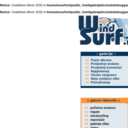
Notice
: Undefined offset: 8192 in
/home/wsurfnet/public_html/galerija/include/debugger
Notice
: Undefined offset: 8192 in
/home/wsurfnet/public_html/galerija/include/debugger
Popis albuma
Posljednje dodano
Posljednji komentari
Najgledanije
Visoko rangirano
Moje omiljene slike
Pretraživanje
početna stranica
regate
windsurfing
reportaže
galerija slika
video