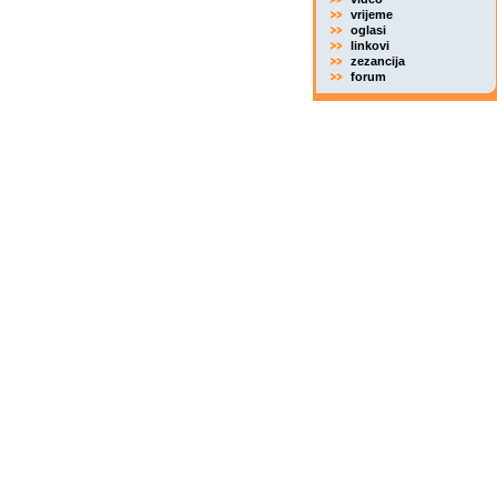
vrijeme
oglasi
linkovi
zezancija
forum