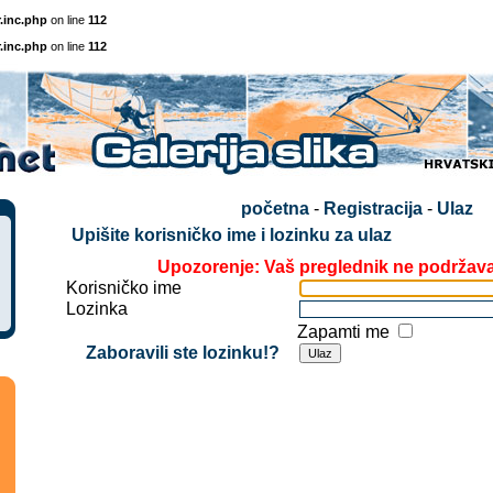
.inc.php
on line
112
.inc.php
on line
112
početna
-
Registracija
-
Ulaz
Upišite korisničko ime i lozinku za ulaz
Upozorenje: Vaš preglednik ne podržav
Korisničko ime
Lozinka
Zapamti me
Zaboravili ste lozinku!?