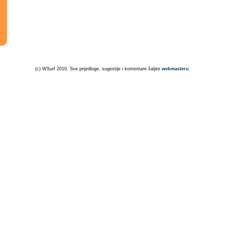
(c) WSurf 2010. Sve prijedloge, sugestije i komentare šaljite
webmasteru
.