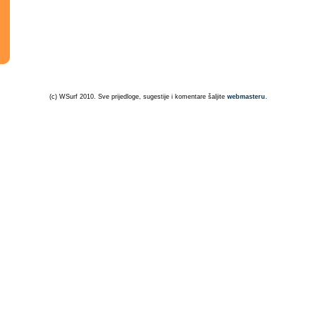
(c) WSurf 2010. Sve prijedloge, sugestije i komentare šaljite
webmasteru
.