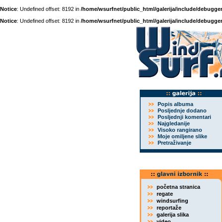
Notice
: Undefined offset: 8192 in
/home/wsurfnet/public_html/galerija/include/debugger
Notice
: Undefined offset: 8192 in
/home/wsurfnet/public_html/galerija/include/debugger
Popis albuma
Posljednje dodano
Posljednji komentari
Najgledanije
Visoko rangirano
Moje omiljene slike
Pretraživanje
početna stranica
regate
windsurfing
reportaže
galerija slika
video