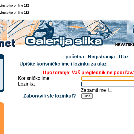
.inc.php
on line
112
.inc.php
on line
112
početna
-
Registracija
-
Ulaz
Upišite korisničko ime i lozinku za ulaz
Upozorenje: Vaš preglednik ne podržav
Korisničko ime
Lozinka
Zapamti me
Zaboravili ste lozinku!?