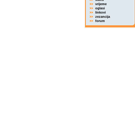
vrijeme
oglasi
linkovi
zezancija
forum