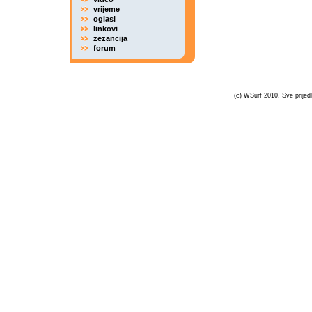
vrijeme
oglasi
linkovi
zezancija
forum
(c) WSurf 2010. Sve prijedl