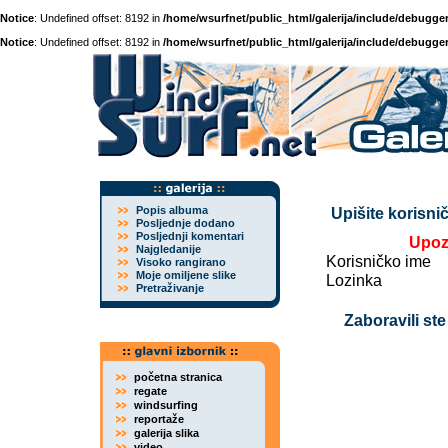
Notice
: Undefined offset: 8192 in
/home/wsurfnet/public_html/galerija/include/debugger
Notice
: Undefined offset: 8192 in
/home/wsurfnet/public_html/galerija/include/debugger
Popis albuma
Upišite korisnič
Posljednje dodano
Posljednji komentari
Upoz
Najgledanije
Korisničko ime
Visoko rangirano
Moje omiljene slike
Lozinka
Pretraživanje
Zaboravili ste
početna stranica
regate
windsurfing
reportaže
galerija slika
video