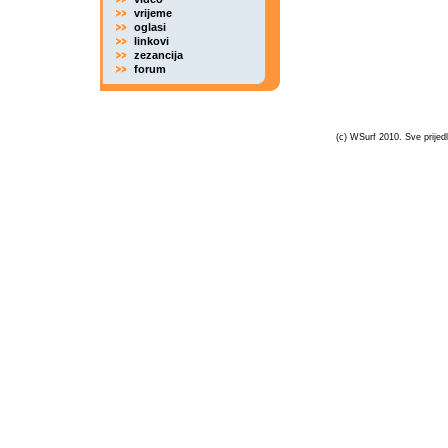
vrijeme
oglasi
linkovi
zezancija
forum
(c) WSurf 2010. Sve prijedl