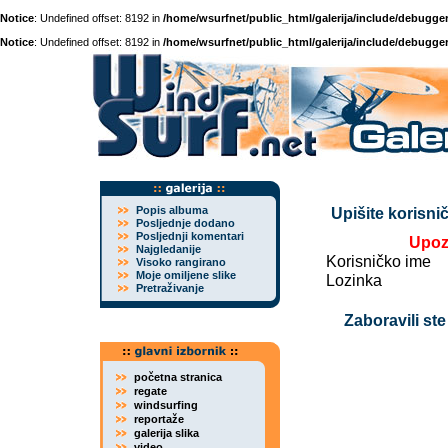
Notice
: Undefined offset: 8192 in
/home/wsurfnet/public_html/galerija/include/debugger
Notice
: Undefined offset: 8192 in
/home/wsurfnet/public_html/galerija/include/debugger
Popis albuma
Upišite korisnič
Posljednje dodano
Posljednji komentari
Upoz
Najgledanije
Korisničko ime
Visoko rangirano
Moje omiljene slike
Lozinka
Pretraživanje
Zaboravili ste
početna stranica
regate
windsurfing
reportaže
galerija slika
video