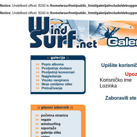
Notice
: Undefined offset: 8192 in
/home/wsurfnet/public_html/galerija/include/debugger
Notice
: Undefined offset: 8192 in
/home/wsurfnet/public_html/galerija/include/debugger
Popis albuma
Upišite korisnič
Posljednje dodano
Posljednji komentari
Upoz
Najgledanije
Korisničko ime
Visoko rangirano
Moje omiljene slike
Lozinka
Pretraživanje
Zaboravili ste
početna stranica
regate
windsurfing
reportaže
galerija slika
video