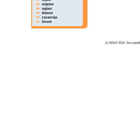
vrijeme
oglasi
linkovi
zezancija
forum
(c) WSurf 2010. Sve prijedl