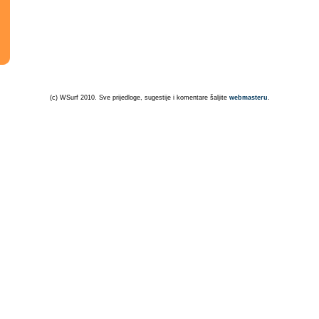
(c) WSurf 2010. Sve prijedloge, sugestije i komentare šaljite
webmasteru
.