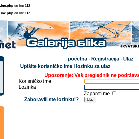
.inc.php
on line
112
.inc.php
on line
112
početna
-
Registracija
-
Ulaz
Upišite korisničko ime i lozinku za ulaz
Upozorenje: Vaš preglednik ne podržav
Korisničko ime
Lozinka
Zapamti me
Zaboravili ste lozinku!?