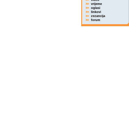
vrijeme
oglasi
linkovi
zezancija
forum