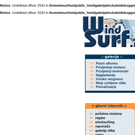
Notice
: Undefined offset: 8192 in
/home/wsurfnet/public_html/galerija/include/debugger
Notice
: Undefined offset: 8192 in
/home/wsurfnet/public_html/galerija/include/debugger
Popis albuma
Posljednje dodano
Posljednji komentari
Najgledanije
Visoko rangirano
Moje omiljene slike
Pretraživanje
početna stranica
regate
windsurfing
reportaže
galerija slika
video