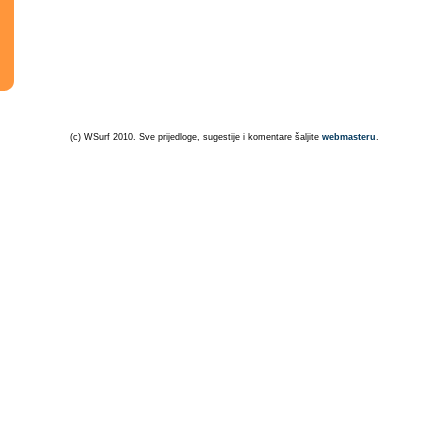
(c) WSurf 2010. Sve prijedloge, sugestije i komentare šaljite
webmasteru
.