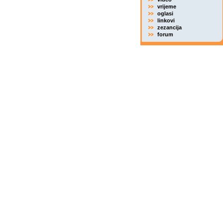
vrijeme
oglasi
linkovi
zezancija
forum