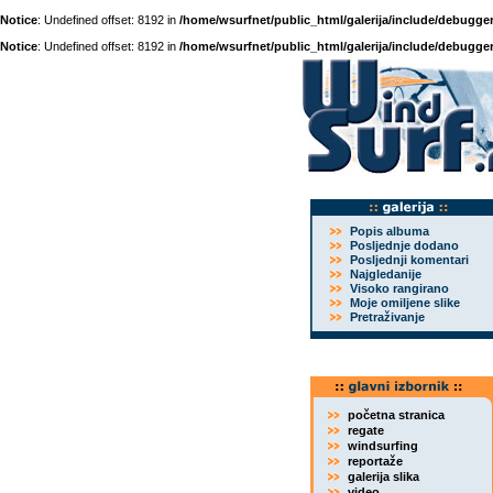
Notice
: Undefined offset: 8192 in
/home/wsurfnet/public_html/galerija/include/debugger
Notice
: Undefined offset: 8192 in
/home/wsurfnet/public_html/galerija/include/debugger
Popis albuma
Posljednje dodano
Posljednji komentari
Najgledanije
Visoko rangirano
Moje omiljene slike
Pretraživanje
početna stranica
regate
windsurfing
reportaže
galerija slika
video