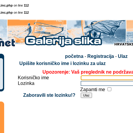
.inc.php
on line
112
.inc.php
on line
112
početna
-
Registracija
-
Ulaz
Upišite korisničko ime i lozinku za ulaz
Upozorenje: Vaš preglednik ne podržav
Korisničko ime
Lozinka
Zapamti me
Zaboravili ste lozinku!?