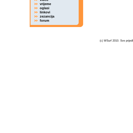
vrijeme
oglasi
linkovi
zezancija
forum
(c) WSurf 2010. Sve prijedl