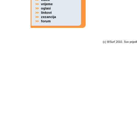
vrijeme
oglasi
linkovi
zezancija
forum
(c) WSurf 2010. Sve prijedl