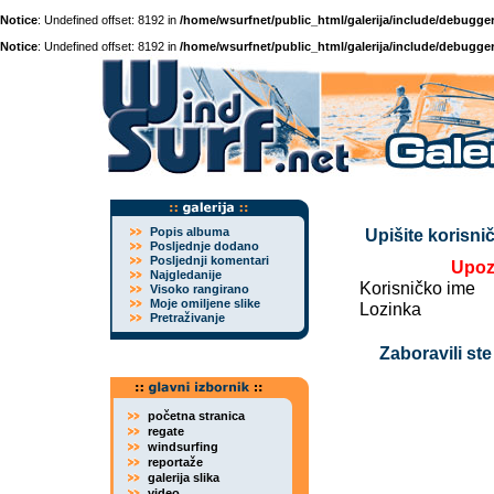
Notice
: Undefined offset: 8192 in
/home/wsurfnet/public_html/galerija/include/debugger
Notice
: Undefined offset: 8192 in
/home/wsurfnet/public_html/galerija/include/debugger
Popis albuma
Upišite korisnič
Posljednje dodano
Posljednji komentari
Upoz
Najgledanije
Korisničko ime
Visoko rangirano
Moje omiljene slike
Lozinka
Pretraživanje
Zaboravili ste
početna stranica
regate
windsurfing
reportaže
galerija slika
video