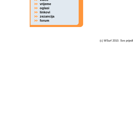
vrijeme
oglasi
linkovi
zezancija
forum
(c) WSurf 2010. Sve prijedl