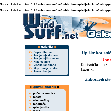
Notice
: Undefined offset: 8192 in
/home/wsurfnet/public_html/galerija/include/debugger
Notice
: Undefined offset: 8192 in
/home/wsurfnet/public_html/galerija/include/debugger
Popis albuma
Upišite korisnič
Posljednje dodano
Posljednji komentari
Upoz
Najgledanije
Korisničko ime
Visoko rangirano
Moje omiljene slike
Lozinka
Pretraživanje
Zaboravili ste
početna stranica
regate
windsurfing
reportaže
galerija slika
video