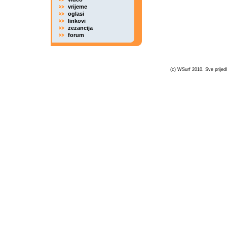
vrijeme
oglasi
linkovi
zezancija
forum
(c) WSurf 2010. Sve prijedl