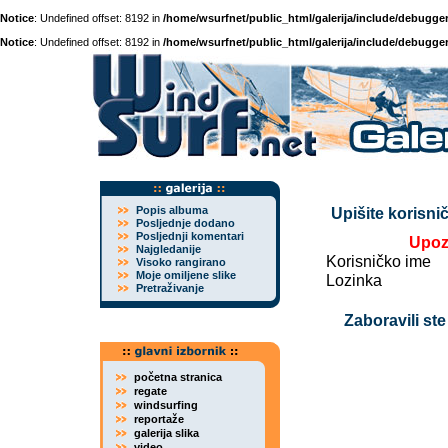
Notice
: Undefined offset: 8192 in
/home/wsurfnet/public_html/galerija/include/debugger
Notice
: Undefined offset: 8192 in
/home/wsurfnet/public_html/galerija/include/debugger
Popis albuma
Upišite korisnič
Posljednje dodano
Posljednji komentari
Upoz
Najgledanije
Korisničko ime
Visoko rangirano
Moje omiljene slike
Lozinka
Pretraživanje
Zaboravili ste
početna stranica
regate
windsurfing
reportaže
galerija slika
video