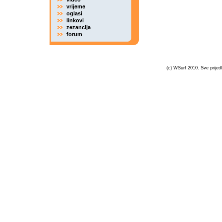
vrijeme
oglasi
linkovi
zezancija
forum
(c) WSurf 2010. Sve prijedl