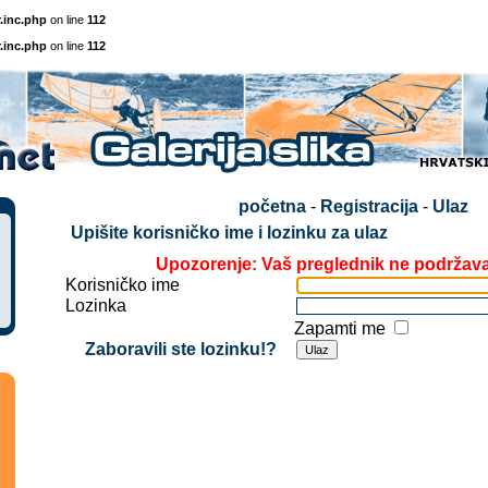
.inc.php
on line
112
.inc.php
on line
112
početna
-
Registracija
-
Ulaz
Upišite korisničko ime i lozinku za ulaz
Upozorenje: Vaš preglednik ne podržav
Korisničko ime
Lozinka
Zapamti me
Zaboravili ste lozinku!?