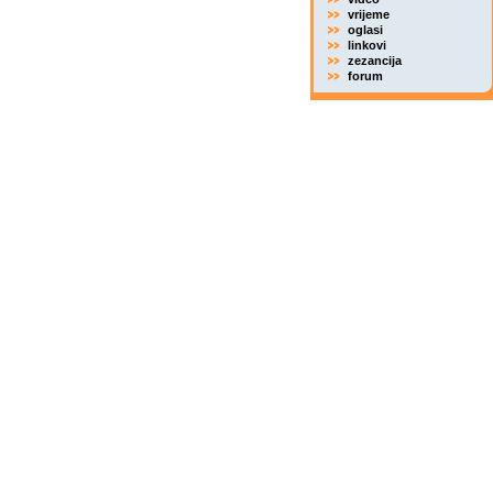
vrijeme
oglasi
linkovi
zezancija
forum