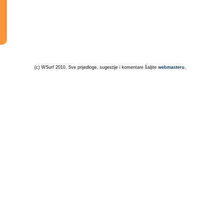
(c) WSurf 2010. Sve prijedloge, sugestije i komentare šaljite
webmasteru
.