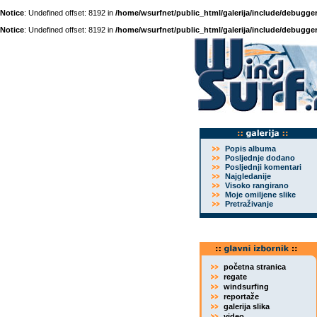
Notice
: Undefined offset: 8192 in
/home/wsurfnet/public_html/galerija/include/debugger
Notice
: Undefined offset: 8192 in
/home/wsurfnet/public_html/galerija/include/debugger
Popis albuma
Posljednje dodano
Posljednji komentari
Najgledanije
Visoko rangirano
Moje omiljene slike
Pretraživanje
početna stranica
regate
windsurfing
reportaže
galerija slika
video