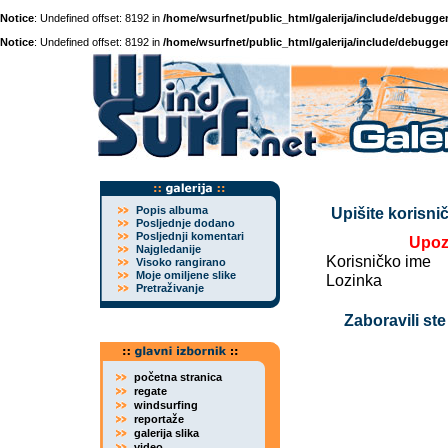
Notice
: Undefined offset: 8192 in
/home/wsurfnet/public_html/galerija/include/debugger
Notice
: Undefined offset: 8192 in
/home/wsurfnet/public_html/galerija/include/debugger
Popis albuma
Upišite korisnič
Posljednje dodano
Posljednji komentari
Upoz
Najgledanije
Korisničko ime
Visoko rangirano
Moje omiljene slike
Lozinka
Pretraživanje
Zaboravili ste
početna stranica
regate
windsurfing
reportaže
galerija slika
video