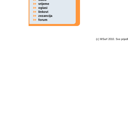
vrijeme
oglasi
linkovi
zezancija
forum
(c) WSurf 2010. Sve prijedl