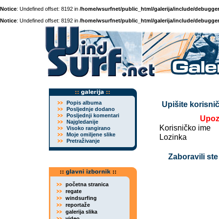
Notice
: Undefined offset: 8192 in
/home/wsurfnet/public_html/galerija/include/debugger
Notice
: Undefined offset: 8192 in
/home/wsurfnet/public_html/galerija/include/debugger
Popis albuma
Upišite korisnič
Posljednje dodano
Posljednji komentari
Upoz
Najgledanije
Korisničko ime
Visoko rangirano
Moje omiljene slike
Lozinka
Pretraživanje
Zaboravili ste
početna stranica
regate
windsurfing
reportaže
galerija slika
video