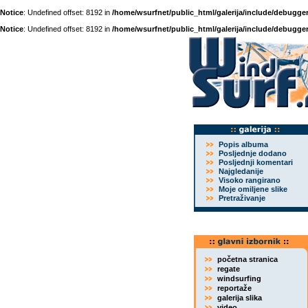
Notice
: Undefined offset: 8192 in
/home/wsurfnet/public_html/galerija/include/debugger
Notice
: Undefined offset: 8192 in
/home/wsurfnet/public_html/galerija/include/debugger
Popis albuma
Posljednje dodano
Posljednji komentari
Najgledanije
Visoko rangirano
Moje omiljene slike
Pretraživanje
početna stranica
regate
windsurfing
reportaže
galerija slika
video