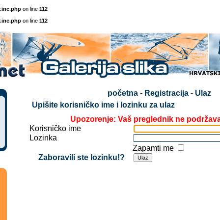
.inc.php
on line
112
.inc.php
on line
112
početna
-
Registracija
-
Ulaz
Upišite korisničko ime i lozinku za ulaz
Upozorenje: Vaš preglednik ne podržav
Korisničko ime
Lozinka
Zapamti me
Zaboravili ste lozinku!?