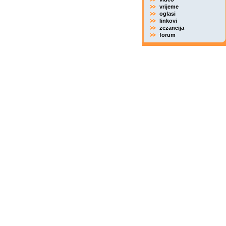
vrijeme
oglasi
linkovi
zezancija
forum