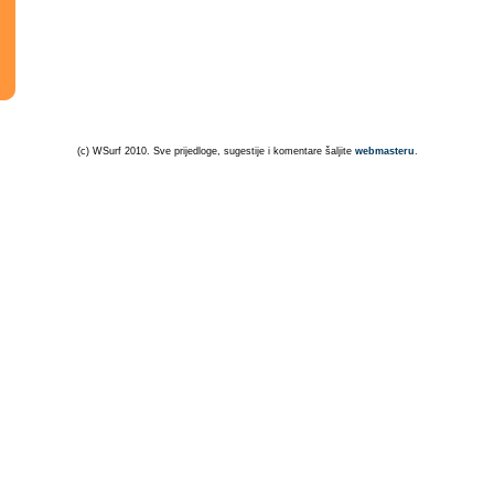
(c) WSurf 2010. Sve prijedloge, sugestije i komentare šaljite
webmasteru
.