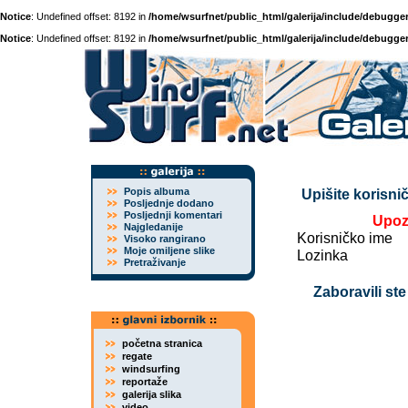
Notice
: Undefined offset: 8192 in
/home/wsurfnet/public_html/galerija/include/debugger
Notice
: Undefined offset: 8192 in
/home/wsurfnet/public_html/galerija/include/debugger
Popis albuma
Upišite korisnič
Posljednje dodano
Posljednji komentari
Upoz
Najgledanije
Korisničko ime
Visoko rangirano
Moje omiljene slike
Lozinka
Pretraživanje
Zaboravili ste
početna stranica
regate
windsurfing
reportaže
galerija slika
video