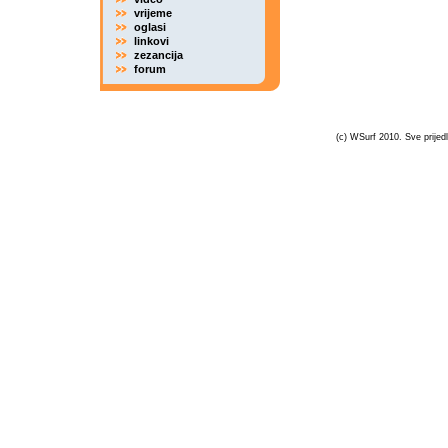
vrijeme
oglasi
linkovi
zezancija
forum
(c) WSurf 2010. Sve prijedl