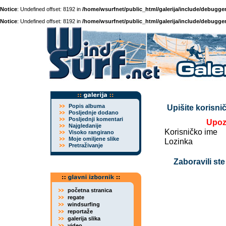
Notice
: Undefined offset: 8192 in
/home/wsurfnet/public_html/galerija/include/debugger
Notice
: Undefined offset: 8192 in
/home/wsurfnet/public_html/galerija/include/debugger
Popis albuma
Upišite korisnič
Posljednje dodano
Posljednji komentari
Upoz
Najgledanije
Korisničko ime
Visoko rangirano
Moje omiljene slike
Lozinka
Pretraživanje
Zaboravili ste
početna stranica
regate
windsurfing
reportaže
galerija slika
video