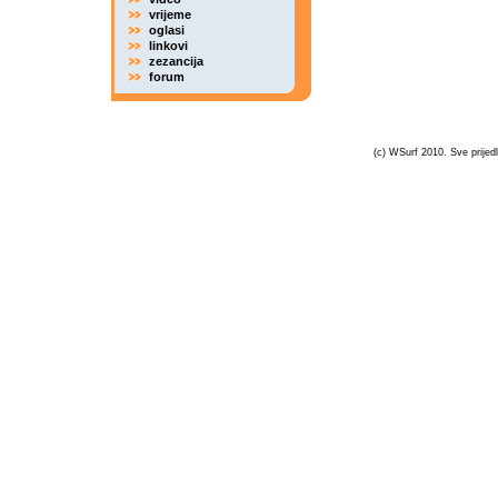
vrijeme
oglasi
linkovi
zezancija
forum
(c) WSurf 2010. Sve prijedl