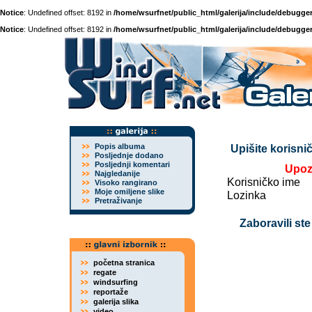
Notice
: Undefined offset: 8192 in
/home/wsurfnet/public_html/galerija/include/debugger
Notice
: Undefined offset: 8192 in
/home/wsurfnet/public_html/galerija/include/debugger
Popis albuma
Upišite korisnič
Posljednje dodano
Posljednji komentari
Upoz
Najgledanije
Korisničko ime
Visoko rangirano
Moje omiljene slike
Lozinka
Pretraživanje
Zaboravili ste
početna stranica
regate
windsurfing
reportaže
galerija slika
video