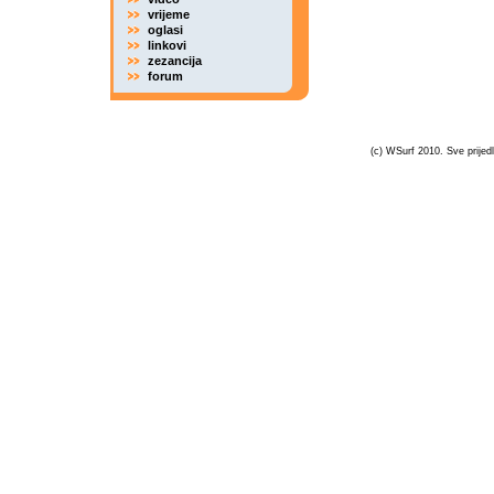
vrijeme
oglasi
linkovi
zezancija
forum
(c) WSurf 2010. Sve prijedl