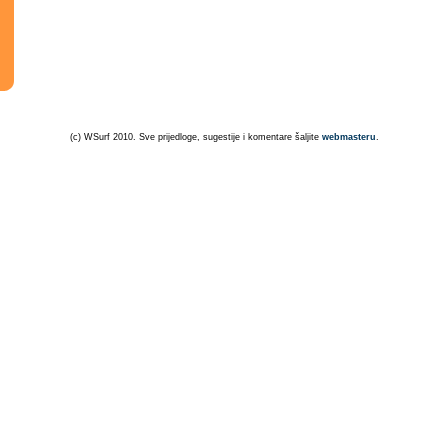
(c) WSurf 2010. Sve prijedloge, sugestije i komentare šaljite
webmasteru
.