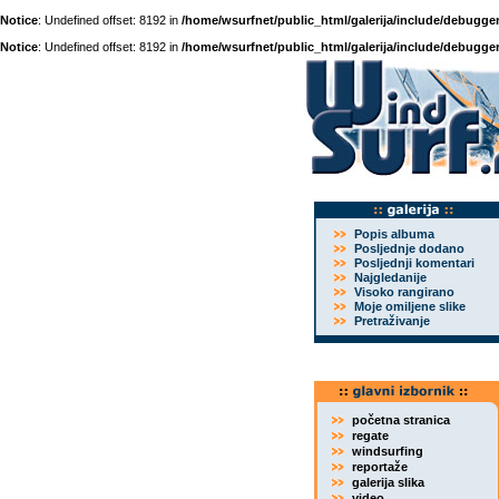
Notice
: Undefined offset: 8192 in
/home/wsurfnet/public_html/galerija/include/debugger
Notice
: Undefined offset: 8192 in
/home/wsurfnet/public_html/galerija/include/debugger
Popis albuma
Posljednje dodano
Posljednji komentari
Najgledanije
Visoko rangirano
Moje omiljene slike
Pretraživanje
početna stranica
regate
windsurfing
reportaže
galerija slika
video