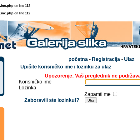
.inc.php
on line
112
.inc.php
on line
112
početna
-
Registracija
-
Ulaz
Upišite korisničko ime i lozinku za ulaz
Upozorenje: Vaš preglednik ne podržav
Korisničko ime
Lozinka
Zapamti me
Zaboravili ste lozinku!?