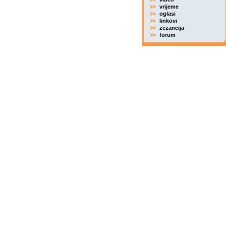
vrijeme
oglasi
linkovi
zezancija
forum