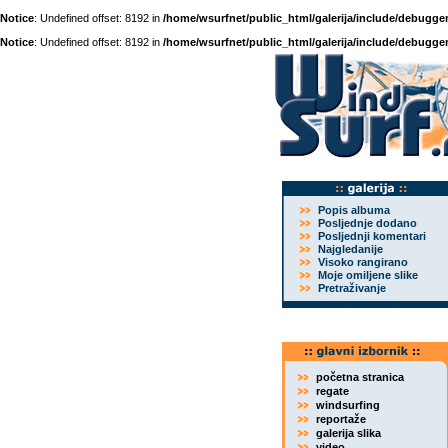
Notice
: Undefined offset: 8192 in
/home/wsurfnet/public_html/galerija/include/debugger
Notice
: Undefined offset: 8192 in
/home/wsurfnet/public_html/galerija/include/debugger
Popis albuma
Posljednje dodano
Posljednji komentari
Najgledanije
Visoko rangirano
Moje omiljene slike
Pretraživanje
početna stranica
regate
windsurfing
reportaže
galerija slika
video