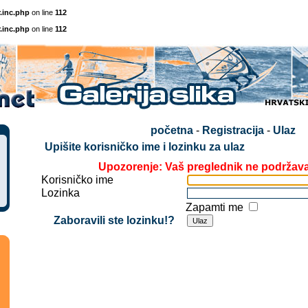
.inc.php
on line
112
.inc.php
on line
112
početna
-
Registracija
-
Ulaz
Upišite korisničko ime i lozinku za ulaz
Upozorenje: Vaš preglednik ne podržav
Korisničko ime
Lozinka
Zapamti me
Zaboravili ste lozinku!?