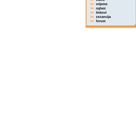
vrijeme
oglasi
linkovi
zezancija
forum