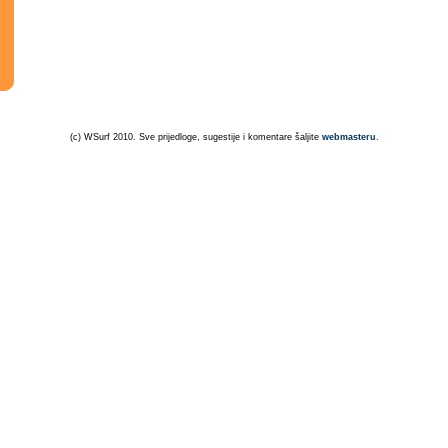
(c) WSurf 2010. Sve prijedloge, sugestije i komentare šaljite
webmasteru
.