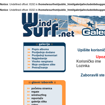
Notice
: Undefined offset: 8192 in
/home/wsurfnet/public_html/galerija/include/debugger
Notice
: Undefined offset: 8192 in
/home/wsurfnet/public_html/galerija/include/debugger
Popis albuma
Upišite korisnič
Posljednje dodano
Posljednji komentari
Upoz
Najgledanije
Korisničko ime
Visoko rangirano
Moje omiljene slike
Lozinka
Pretraživanje
Zaboravili ste
početna stranica
regate
windsurfing
reportaže
galerija slika
video