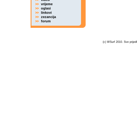
vrijeme
oglasi
linkovi
zezancija
forum
(c) WSurf 2010. Sve prijedl