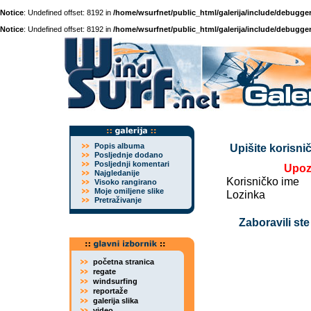
Notice
: Undefined offset: 8192 in
/home/wsurfnet/public_html/galerija/include/debugger
Notice
: Undefined offset: 8192 in
/home/wsurfnet/public_html/galerija/include/debugger
Popis albuma
Upišite korisnič
Posljednje dodano
Posljednji komentari
Upoz
Najgledanije
Korisničko ime
Visoko rangirano
Moje omiljene slike
Lozinka
Pretraživanje
Zaboravili ste
početna stranica
regate
windsurfing
reportaže
galerija slika
video