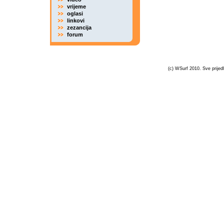
vrijeme
oglasi
linkovi
zezancija
forum
(c) WSurf 2010. Sve prijedl