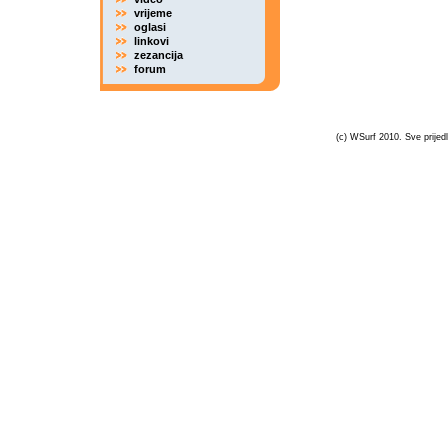
vrijeme
oglasi
linkovi
zezancija
forum
(c) WSurf 2010. Sve prijedl