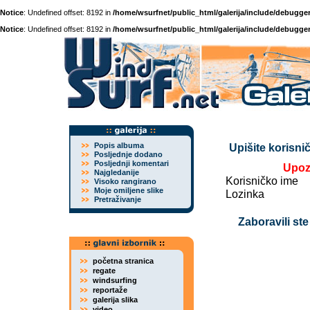
Notice
: Undefined offset: 8192 in
/home/wsurfnet/public_html/galerija/include/debugger
Notice
: Undefined offset: 8192 in
/home/wsurfnet/public_html/galerija/include/debugger
Popis albuma
Upišite korisnič
Posljednje dodano
Posljednji komentari
Upoz
Najgledanije
Korisničko ime
Visoko rangirano
Moje omiljene slike
Lozinka
Pretraživanje
Zaboravili ste
početna stranica
regate
windsurfing
reportaže
galerija slika
video