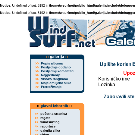
Notice
: Undefined offset: 8192 in
/home/wsurfnet/public_html/galerija/include/debugger
Notice
: Undefined offset: 8192 in
/home/wsurfnet/public_html/galerija/include/debugger
Popis albuma
Upišite korisnič
Posljednje dodano
Posljednji komentari
Upoz
Najgledanije
Korisničko ime
Visoko rangirano
Moje omiljene slike
Lozinka
Pretraživanje
Zaboravili ste
početna stranica
regate
windsurfing
reportaže
galerija slika
video