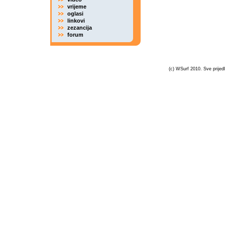
vrijeme
oglasi
linkovi
zezancija
forum
(c) WSurf 2010. Sve prijedl