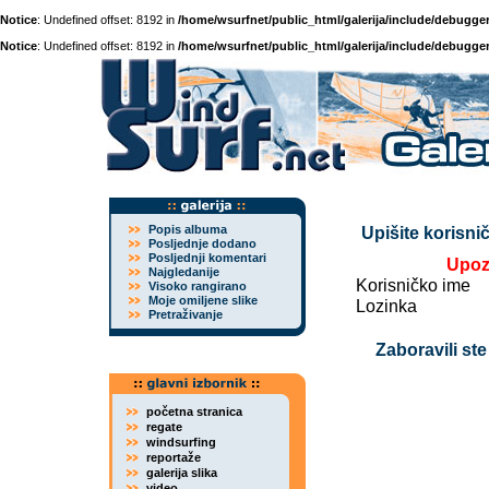
Notice
: Undefined offset: 8192 in
/home/wsurfnet/public_html/galerija/include/debugger
Notice
: Undefined offset: 8192 in
/home/wsurfnet/public_html/galerija/include/debugger
Popis albuma
Upišite korisnič
Posljednje dodano
Posljednji komentari
Upoz
Najgledanije
Korisničko ime
Visoko rangirano
Moje omiljene slike
Lozinka
Pretraživanje
Zaboravili ste
početna stranica
regate
windsurfing
reportaže
galerija slika
video