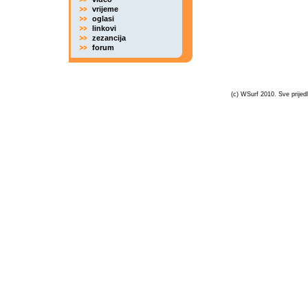
vrijeme
oglasi
linkovi
zezancija
forum
(c) WSurf 2010. Sve prijedl