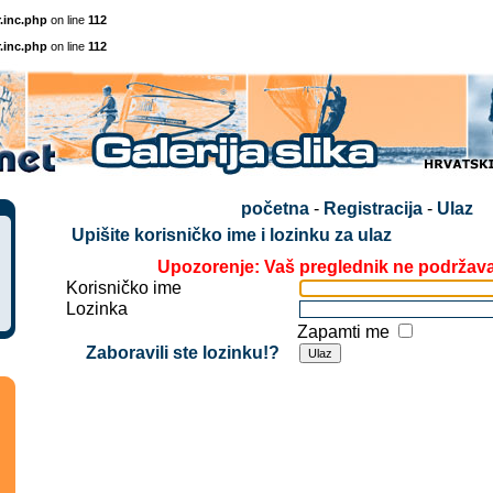
.inc.php
on line
112
.inc.php
on line
112
početna
-
Registracija
-
Ulaz
Upišite korisničko ime i lozinku za ulaz
Upozorenje: Vaš preglednik ne podržav
Korisničko ime
Lozinka
Zapamti me
Zaboravili ste lozinku!?