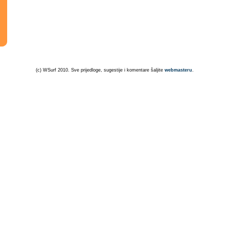
(c) WSurf 2010. Sve prijedloge, sugestije i komentare šaljite
webmasteru
.