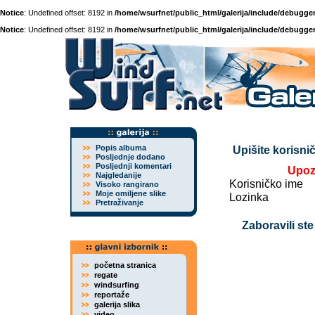
Notice
: Undefined offset: 8192 in
/home/wsurfnet/public_html/galerija/include/debugger
Notice
: Undefined offset: 8192 in
/home/wsurfnet/public_html/galerija/include/debugger
Popis albuma
Upišite korisnič
Posljednje dodano
Posljednji komentari
Upoz
Najgledanije
Korisničko ime
Visoko rangirano
Moje omiljene slike
Lozinka
Pretraživanje
Zaboravili ste
početna stranica
regate
windsurfing
reportaže
galerija slika
video