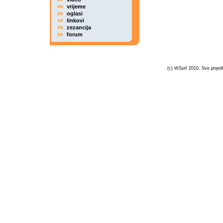
vrijeme
oglasi
linkovi
zezancija
forum
(c) WSurf 2010. Sve prijedl