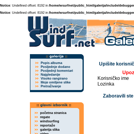
Notice
: Undefined offset: 8192 in
/home/wsurfnet/public_html/galerija/include/debugger
Notice
: Undefined offset: 8192 in
/home/wsurfnet/public_html/galerija/include/debugger
Popis albuma
Upišite korisnič
Posljednje dodano
Posljednji komentari
Upoz
Najgledanije
Korisničko ime
Visoko rangirano
Moje omiljene slike
Lozinka
Pretraživanje
Zaboravili ste
početna stranica
regate
windsurfing
reportaže
galerija slika
video