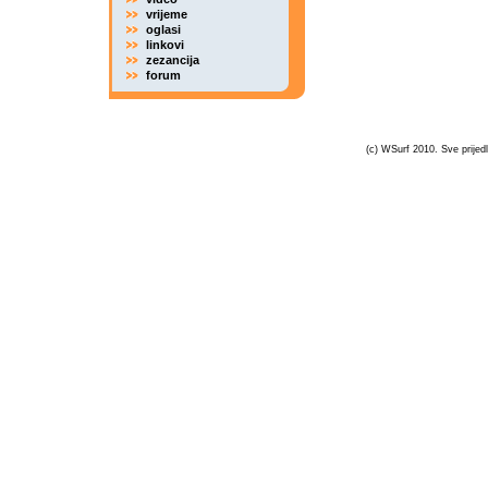
vrijeme
oglasi
linkovi
zezancija
forum
(c) WSurf 2010. Sve prijedl