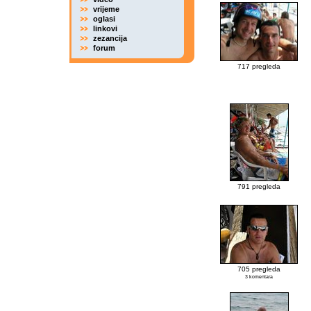
vrijeme
oglasi
linkovi
zezancija
forum
717 pregleda
791 pregleda
705 pregleda
3 komentara