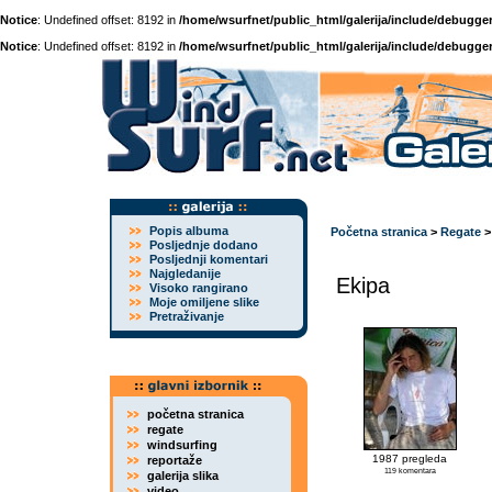
Notice
: Undefined offset: 8192 in
/home/wsurfnet/public_html/galerija/include/debugger
Notice
: Undefined offset: 8192 in
/home/wsurfnet/public_html/galerija/include/debugger
Popis albuma
Početna stranica
>
Regate
Posljednje dodano
Posljednji komentari
Najgledanije
Ekipa
Visoko rangirano
Moje omiljene slike
Pretraživanje
početna stranica
regate
windsurfing
1987 pregleda
reportaže
119 komentara
galerija slika
video