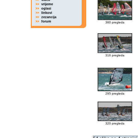
vrijeme
oglasi
linkovi
zezancija
forum
360 pregleda
316 pregleda
295 pregleda
320 pregleda