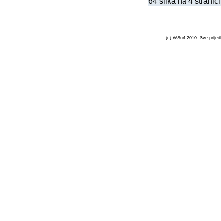
64 slika na 4 stranici
(c) WSurf 2010. Sve prijedl