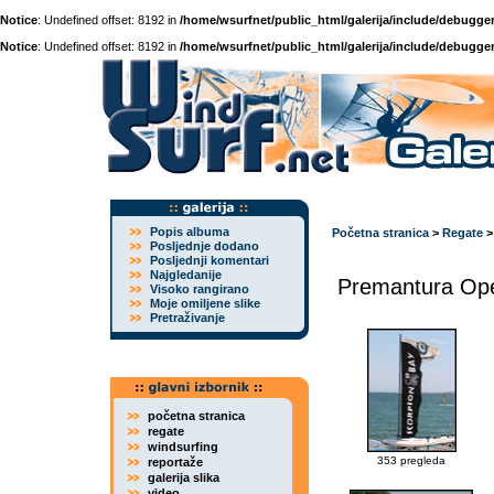
Notice
: Undefined offset: 8192 in
/home/wsurfnet/public_html/galerija/include/debugger
Notice
: Undefined offset: 8192 in
/home/wsurfnet/public_html/galerija/include/debugger
Popis albuma
Početna stranica
>
Regate
Posljednje dodano
Posljednji komentari
Najgledanije
Premantura Ope
Visoko rangirano
Moje omiljene slike
Pretraživanje
početna stranica
regate
windsurfing
353 pregleda
reportaže
galerija slika
video