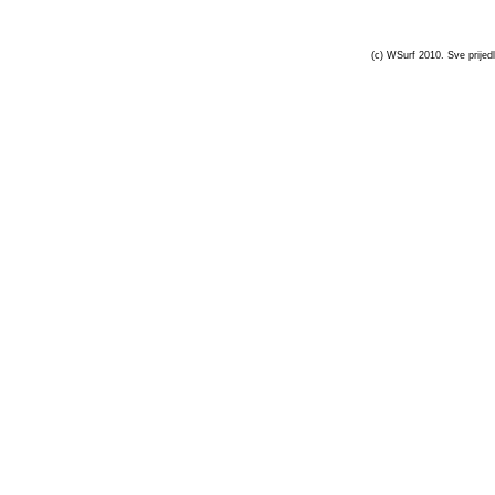
(c) WSurf 2010. Sve prijedl