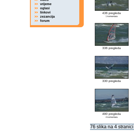
vrijeme
oglasi
linkovi
436 pregleda
zezancija
1 komentara
forum
336 pregleda
330 pregleda
490 pregleda
4 komentara
76 slika na 4 stranici