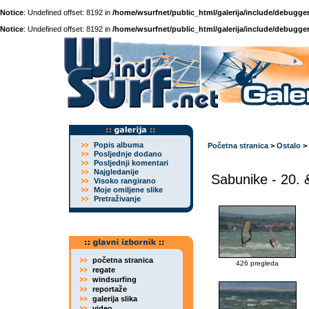
Notice
: Undefined offset: 8192 in
/home/wsurfnet/public_html/galerija/include/debugger
Notice
: Undefined offset: 8192 in
/home/wsurfnet/public_html/galerija/include/debugger
Popis albuma
Početna stranica
>
Ostalo
>
Posljednje dodano
Posljednji komentari
Najgledanije
Sabunike - 20. 
Visoko rangirano
Moje omiljene slike
Pretraživanje
početna stranica
426 pregleda
regate
windsurfing
reportaže
galerija slika
video