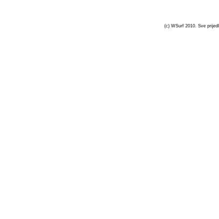
(c) WSurf 2010. Sve prijedl