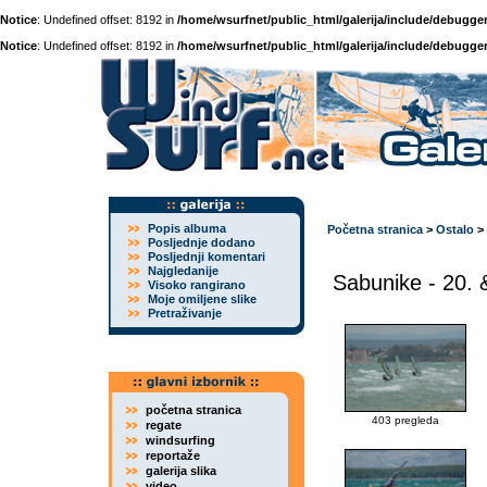
Notice
: Undefined offset: 8192 in
/home/wsurfnet/public_html/galerija/include/debugger
Notice
: Undefined offset: 8192 in
/home/wsurfnet/public_html/galerija/include/debugger
Popis albuma
Početna stranica
>
Ostalo
>
Posljednje dodano
Posljednji komentari
Najgledanije
Sabunike - 20. 
Visoko rangirano
Moje omiljene slike
Pretraživanje
početna stranica
403 pregleda
regate
windsurfing
reportaže
galerija slika
video