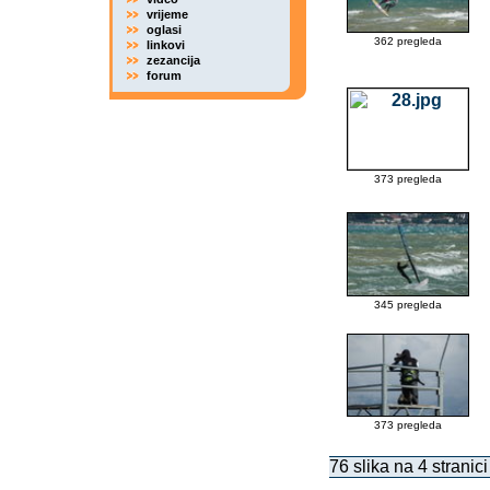
vrijeme
oglasi
362 pregleda
linkovi
zezancija
forum
373 pregleda
345 pregleda
373 pregleda
76 slika na 4 stranici