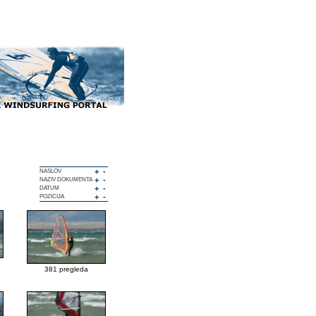
+
-
NASLOV
+
-
NAZIV DOKUMENTA
+
-
DATUM
+
-
POZICIJA
381 pregleda