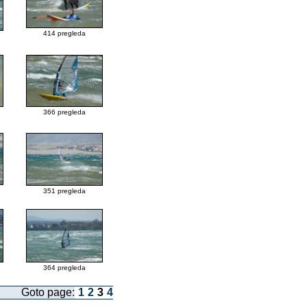
414 pregleda
366 pregleda
351 pregleda
364 pregleda
Goto page:
1
2
3
4