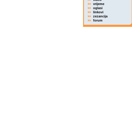
vrijeme
oglasi
linkovi
zezancija
forum