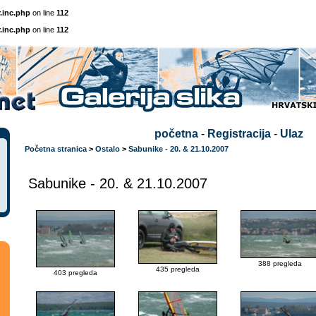
.inc.php
on line
112
.inc.php
on line
112
početna
-
Registracija
-
Ulaz
Početna stranica
>
Ostalo
>
Sabunike - 20. & 21.10.2007
Sabunike - 20. & 21.10.2007
388 pregleda
435 pregleda
403 pregleda