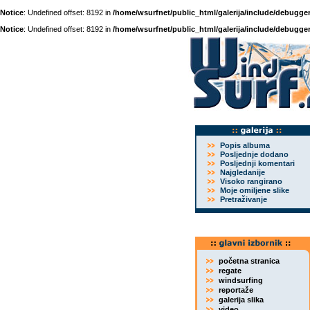
Notice
: Undefined offset: 8192 in
/home/wsurfnet/public_html/galerija/include/debugger
Notice
: Undefined offset: 8192 in
/home/wsurfnet/public_html/galerija/include/debugger
Popis albuma
Posljednje dodano
Posljednji komentari
Najgledanije
Visoko rangirano
Moje omiljene slike
Pretraživanje
početna stranica
regate
windsurfing
reportaže
galerija slika
video