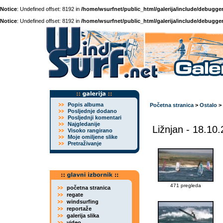
Notice
: Undefined offset: 8192 in
/home/wsurfnet/public_html/galerija/include/debugger
Notice
: Undefined offset: 8192 in
/home/wsurfnet/public_html/galerija/include/debugger
Popis albuma
Početna stranica
>
Ostalo
>
Posljednje dodano
Posljednji komentari
Najgledanije
Ližnjan - 18.10
Visoko rangirano
Moje omiljene slike
Pretraživanje
471 pregleda
početna stranica
regate
windsurfing
reportaže
galerija slika
video