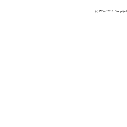
(c) WSurf 2010. Sve prijedl