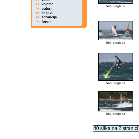
vrijeme
546 pregleda
oglasi
linkovi
zezancija
forum
564 pregleda
548 pregleda
557 pregleda
40 slika na 2 stranici