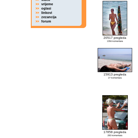
vrijeme
oglasi
linkovi
zezancija
forum
20517 pregleda
1356 komentara
15913 pregleda
27 komentara
17858 pregleda
283 komentara