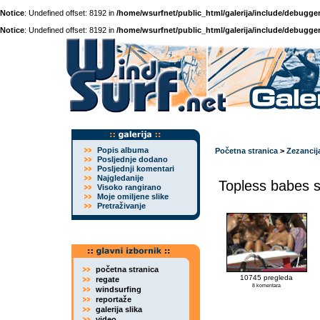
Notice
: Undefined offset: 8192 in
/home/wsurfnet/public_html/galerija/include/debugger
Notice
: Undefined offset: 8192 in
/home/wsurfnet/public_html/galerija/include/debugger
Popis albuma
Početna stranica
>
Zezancij
Posljednje dodano
Posljednji komentari
Najgledanije
Topless babes s
Visoko rangirano
Moje omiljene slike
Pretraživanje
početna stranica
10745 pregleda
regate
8 komentara
windsurfing
reportaže
galerija slika
video