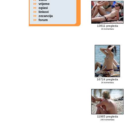
vrijeme
oglasi
linkovi
zezancija
forum
13611 pregleda
15 komentara
16724 pregleda
16 komentara
11985 pregleda
240 komentara