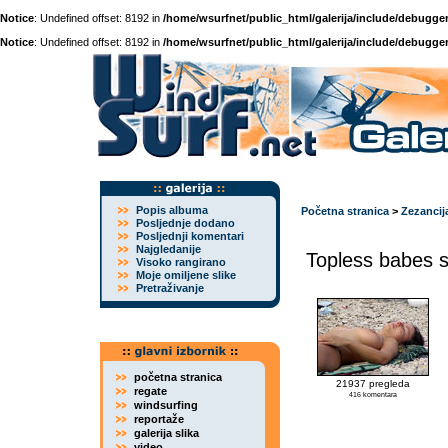
Notice
: Undefined offset: 8192 in
/home/wsurfnet/public_html/galerija/include/debugger
Notice
: Undefined offset: 8192 in
/home/wsurfnet/public_html/galerija/include/debugger
Popis albuma
Početna stranica
>
Zezancij
Posljednje dodano
Posljednji komentari
Najgledanije
Topless babes s
Visoko rangirano
Moje omiljene slike
Pretraživanje
početna stranica
21937 pregleda
regate
416 komentara
windsurfing
reportaže
galerija slika
video