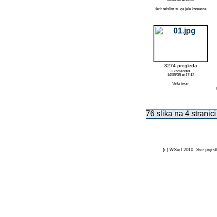
feri: mislim su ga jele komarce
3274 pregleda
1 komentara
14/05/08 at 17:13
Vaše ime:
76 slika na 4 stranici
(c) WSurf 2010. Sve prijedl