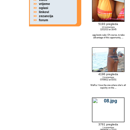
vrijeme
oglasi
linkovi
zezancija
forum
5193 pregleda
10 komentara
12/12/13 at 18:45
ugg boots sale: Of course, to take
advantage of this opportunity, ...
4196 pregleda
3 komentara
07/09/12 at 03:51
MaRa: I love the one where she's all
squishy on the ...
3761 pregleda
1 komentara
08/06/09 at 22:02