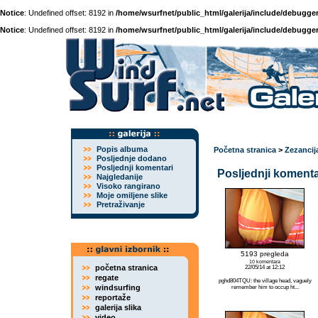
Notice
: Undefined offset: 8192 in
/home/wsurfnet/public_html/galerija/include/debugger
Notice
: Undefined offset: 8192 in
/home/wsurfnet/public_html/galerija/include/debugger
Popis albuma
Početna stranica
>
Zezancij
Posljednje dodano
Posljednji komentari
Posljednji komentar
Najgledanije
Visoko rangirano
Moje omiljene slike
Pretraživanje
5193 pregleda
10 komentara
početna stranica
22/05/14 at 12:12
regate
pghd804TQU: the village head, vaguely
windsurfing
remember him to occup ht...
reportaže
galerija slika
video