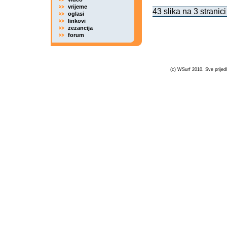
vrijeme
43 slika na 3 stranici
oglasi
linkovi
zezancija
forum
(c) WSurf 2010. Sve prijedl