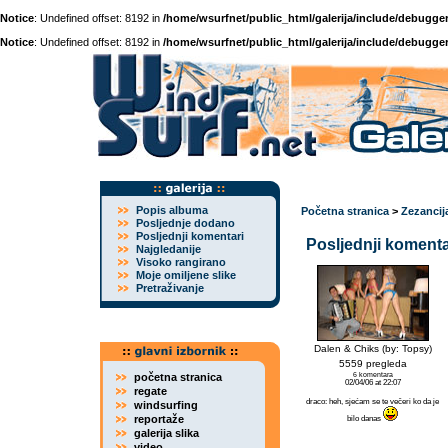
Notice
: Undefined offset: 8192 in
/home/wsurfnet/public_html/galerija/include/debugger
Notice
: Undefined offset: 8192 in
/home/wsurfnet/public_html/galerija/include/debugger
Popis albuma
Početna stranica
>
Zezancij
Posljednje dodano
Posljednji komentari
Posljednji komenta
Najgledanije
Visoko rangirano
Moje omiljene slike
Pretraživanje
Dalen & Chiks (by: Topsy)
5559 pregleda
početna stranica
6 komentara
02/04/06 at 22:07
regate
draco: heh, sjećam se te večeri ko da je
windsurfing
reportaže
bilo danas
galerija slika
video