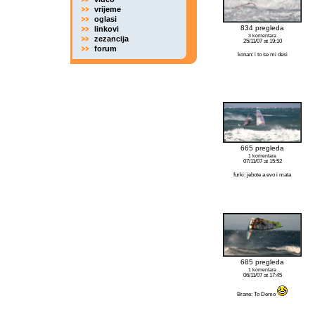
vrijeme
oglasi
834 pregleda
linkovi
3 komentara
zezancija
25/11/07 at 19:10
forum
konan: i to se mi desi
665 pregleda
1 komentara
07/11/07 at 15:52
furki: jebote a evo i mata
685 pregleda
1 komentara
06/11/07 at 17:45
Brane: To Demo