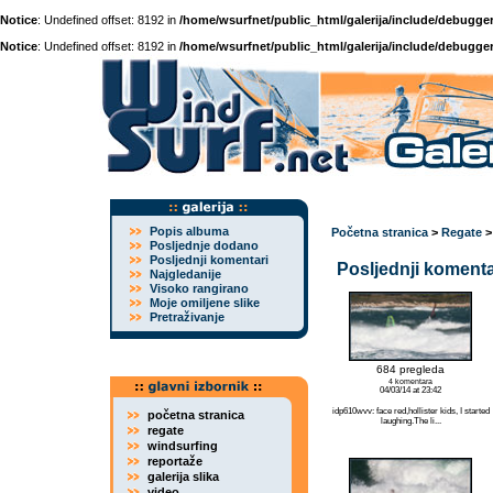
Notice
: Undefined offset: 8192 in
/home/wsurfnet/public_html/galerija/include/debugger
Notice
: Undefined offset: 8192 in
/home/wsurfnet/public_html/galerija/include/debugger
Popis albuma
Početna stranica
>
Regate
Posljednje dodano
Posljednji komentari
Posljednji komentar
Najgledanije
Visoko rangirano
Moje omiljene slike
Pretraživanje
684 pregleda
4 komentara
04/03/14 at 23:42
idp610wvv: face red,hollister kids, I started
početna stranica
laughing.The li...
regate
windsurfing
reportaže
galerija slika
video