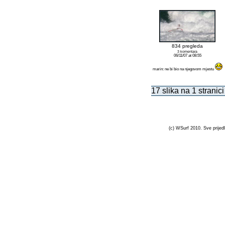
834 pregleda
3 komentara
06/11/07 at 08:55
marin: ne bi bio na njegovom mjestu
17 slika na 1 stranici
(c) WSurf 2010. Sve prijedl