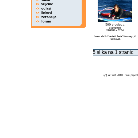
vrijeme
oglasi
linkovi
zezancija
forum
500 pregleda
2 komentara
24/06/08 at 07:04
Janez: Jel to Daida ili Ibala? Ne mogu jih
razlikovat.
5 slika na 1 stranici
(c) WSurf 2010. Sve prijedl