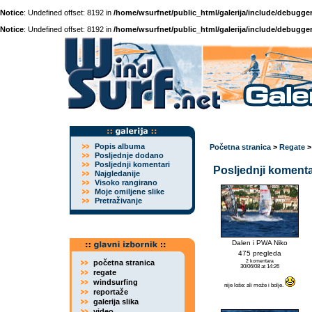
Notice
: Undefined offset: 8192 in
/home/wsurfnet/public_html/galerija/include/debugger
Notice
: Undefined offset: 8192 in
/home/wsurfnet/public_html/galerija/include/debugger
Popis albuma
Početna stranica
>
Regate
Posljednje dodano
Posljednji komentari
Posljednji komenta
Najgledanije
Visoko rangirano
Moje omiljene slike
Pretraživanje
Dalen i PWA Niko
475 pregleda
početna stranica
2 komentara
30/06/08 at 14:26
regate
windsurfing
nije loše: ali može i bolje.
reportaže
galerija slika
video