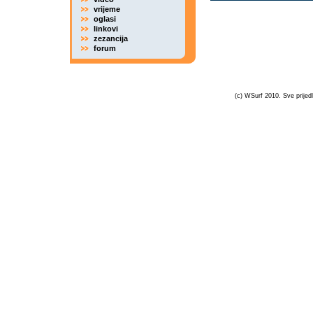
vrijeme
oglasi
linkovi
zezancija
forum
(c) WSurf 2010. Sve prijedl