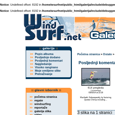
Notice
: Undefined offset: 8192 in
/home/wsurfnet/public_html/galerija/include/debugger
Notice
: Undefined offset: 8192 in
/home/wsurfnet/public_html/galerija/include/debugger
Popis albuma
Početna stranica
>
Ostalo
>
Posljednje dodano
Posljednji komentari
Posljednji komentar
Najgledanije
Visoko rangirano
Moje omiljene slike
Pretraživanje
614 pregleda
2 komentara
03/03/14 at 22:18
početna stranica
Maribeth: Subsequently, by factoring
Quotes Chimp including ...
regate
windsurfing
reportaže
galerija slika
3 slika na 1 stranici
video