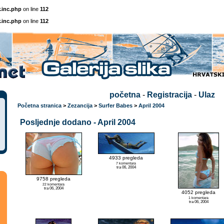
.inc.php
on line
112
.inc.php
on line
112
početna
-
Registracija
-
Ulaz
Početna stranica
>
Zezancija
>
Surfer Babes
>
April 2004
Posljednje dodano - April 2004
4933 pregleda
7 komentara
tra 06, 2004
9758 pregleda
22 komentara
tra 06, 2004
4052 pregleda
1 komentara
tra 06, 2004