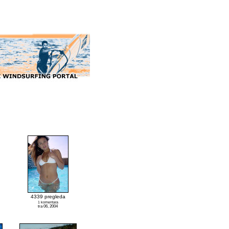
4339 pregleda
1 komentara
tra 06, 2004