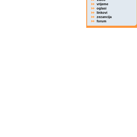
vrijeme
oglasi
linkovi
zezancija
forum