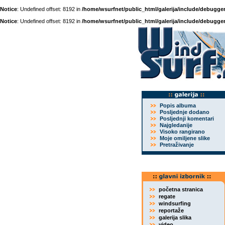
Notice
: Undefined offset: 8192 in
/home/wsurfnet/public_html/galerija/include/debugger
Notice
: Undefined offset: 8192 in
/home/wsurfnet/public_html/galerija/include/debugger
Popis albuma
Posljednje dodano
Posljednji komentari
Najgledanije
Visoko rangirano
Moje omiljene slike
Pretraživanje
početna stranica
regate
windsurfing
reportaže
galerija slika
video