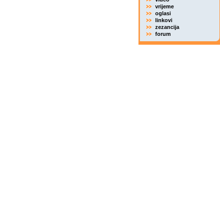
vrijeme
oglasi
linkovi
zezancija
forum