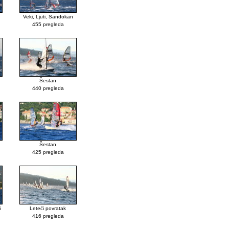
Veki, Ljuti, Sandokan
455 pregleda
Šestan
440 pregleda
Šestan
425 pregleda
i
Leteći povratak
416 pregleda