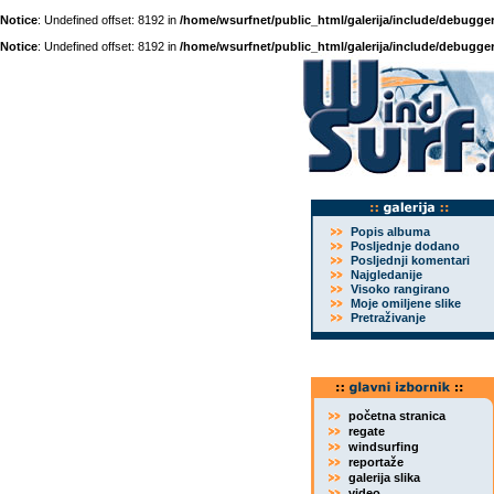
Notice
: Undefined offset: 8192 in
/home/wsurfnet/public_html/galerija/include/debugger
Notice
: Undefined offset: 8192 in
/home/wsurfnet/public_html/galerija/include/debugger
Popis albuma
Posljednje dodano
Posljednji komentari
Najgledanije
Visoko rangirano
Moje omiljene slike
Pretraživanje
početna stranica
regate
windsurfing
reportaže
galerija slika
video