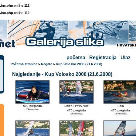
.inc.php
on line
112
.inc.php
on line
112
početna
-
Registracija
-
Ulaz
Početna stranica
>
Regate
>
Kup Volosko 2008 (21.6.2008)
Najgledanije - Kup Volosko 2008 (21.6.2008)
500 pregleda
Dalen i PWA Niko
Pain
2 komentara
475 pregleda
475 pregleda
2 komentara
1 komentara