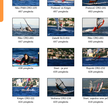
Niko PWA CRO-105
Perković vs Kirigin
Preković CRO-191
467 pregleda
467 pregleda
463 pregleda
Riko CRO-481
Zakelli SLO-911
Riko CRO-481
447 pregleda
447 pregleda
440 pregleda
438 pregleda
Start - ja prvi
Rupnik CRO-152
435 pregleda
428 pregleda
Kirigin CRO-111
Vedrana CRO-134
Start, zajedno smo jač
424 pregleda
420 pregleda
419 pregleda