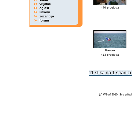
vrijeme
440 pregleda
oglasi
linkovi
zezancija
forum
Panjan
413 pregleda
11 slika na 1 stranici
(c) WSurf 2010. Sve prijedl