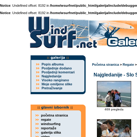
Notice
: Undefined offset: 8192 in
/home/wsurfnet/public_html/galerija/include/debugger
Notice
: Undefined offset: 8192 in
/home/wsurfnet/public_html/galerija/include/debugger
Popis albuma
Početna stranica
>
Regate
Posljednje dodano
Posljednji komentari
Najgledanije - Slo 
Najgledanije
Visoko rangirano
Moje omiljene slike
Pretraživanje
469 pregleda
početna stranica
regate
windsurfing
reportaže
galerija slika
video