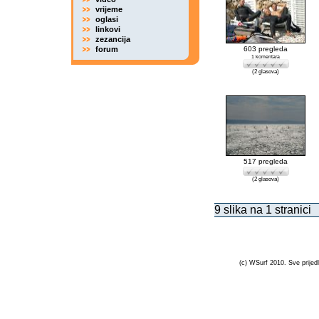
vrijeme
oglasi
linkovi
zezancija
forum
603 pregleda
1 komentara
(2 glasova)
517 pregleda
(2 glasova)
9 slika na 1 stranici
(c) WSurf 2010. Sve prijedl