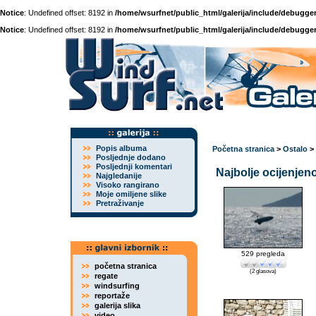
Notice
: Undefined offset: 8192 in
/home/wsurfnet/public_html/galerija/include/debugger
Notice
: Undefined offset: 8192 in
/home/wsurfnet/public_html/galerija/include/debugger
Popis albuma
Početna stranica
>
Ostalo
>
Posljednje dodano
Posljednji komentari
Najbolje ocijenjeno
Najgledanije
Visoko rangirano
Moje omiljene slike
Pretraživanje
529 pregleda
početna stranica
(2 glasova)
regate
windsurfing
reportaže
galerija slika
video