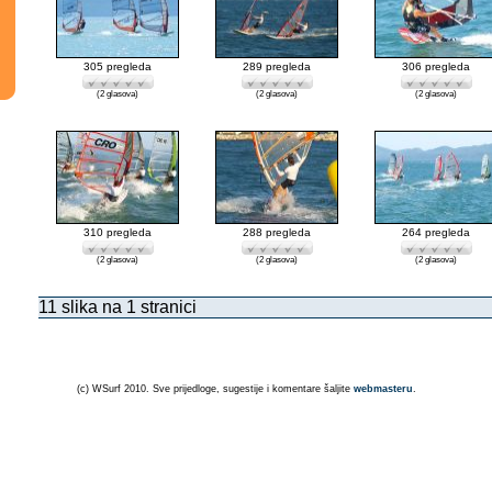
305 pregleda
289 pregleda
306 pregleda
(2 glasova)
(2 glasova)
(2 glasova)
310 pregleda
288 pregleda
264 pregleda
(2 glasova)
(2 glasova)
(2 glasova)
11 slika na 1 stranici
(c) WSurf 2010. Sve prijedloge, sugestije i komentare šaljite
webmasteru
.