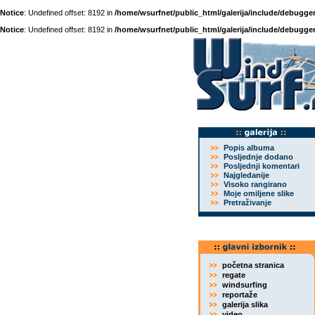
Notice
: Undefined offset: 8192 in
/home/wsurfnet/public_html/galerija/include/debugger
Notice
: Undefined offset: 8192 in
/home/wsurfnet/public_html/galerija/include/debugger
Popis albuma
Posljednje dodano
Posljednji komentari
Najgledanije
Visoko rangirano
Moje omiljene slike
Pretraživanje
početna stranica
regate
windsurfing
reportaže
galerija slika
video