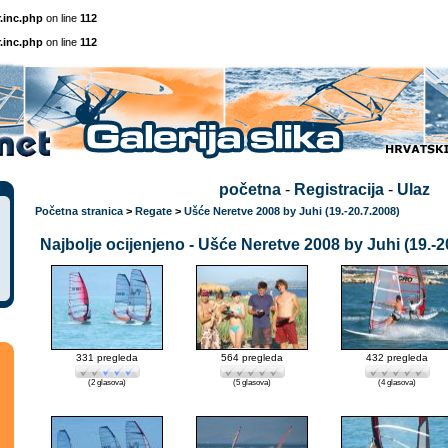
.inc.php
on line
112
.inc.php
on line
112
početna
-
Registracija
-
Ulaz
Početna stranica
>
Regate
>
Ušće Neretve 2008 by Juhi (19.-20.7.2008)
Najbolje ocijenjeno - Ušće Neretve 2008 by Juhi (19.-2
331 pregleda
564 pregleda
432 pregleda
(2 glasova)
(5 glasova)
(4 glasova)