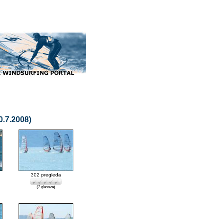
0.7.2008)
302 pregleda
(2 glasova)