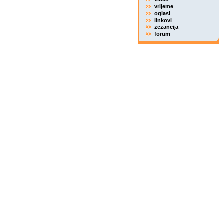
vrijeme
oglasi
linkovi
zezancija
forum