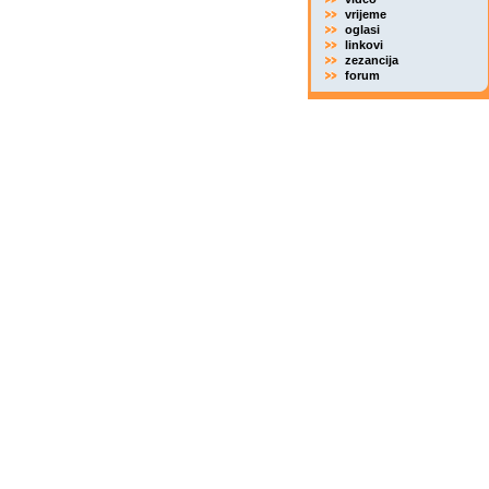
vrijeme
oglasi
linkovi
zezancija
forum