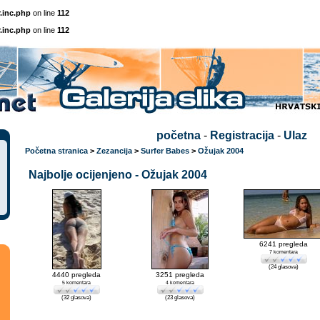
.inc.php
on line
112
.inc.php
on line
112
početna
-
Registracija
-
Ulaz
Početna stranica
>
Zezancija
>
Surfer Babes
>
Ožujak 2004
Najbolje ocijenjeno - Ožujak 2004
6241 pregleda
7 komentara
(24 glasova)
4440 pregleda
3251 pregleda
5 komentara
4 komentara
(32 glasova)
(23 glasova)