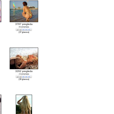
3787 pregleda
8 komentara
(37 glasova)
3262 pregleda
2 komentara
(30 glasova)