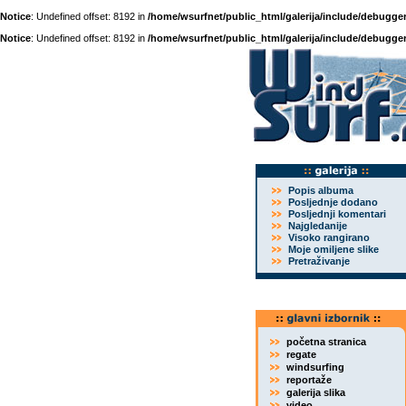
Notice
: Undefined offset: 8192 in
/home/wsurfnet/public_html/galerija/include/debugger
Notice
: Undefined offset: 8192 in
/home/wsurfnet/public_html/galerija/include/debugger
Popis albuma
Posljednje dodano
Posljednji komentari
Najgledanije
Visoko rangirano
Moje omiljene slike
Pretraživanje
početna stranica
regate
windsurfing
reportaže
galerija slika
video