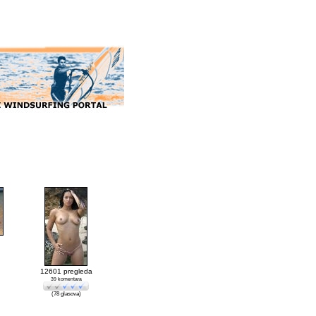
12601 pregleda
39 komentara
(78 glasova)