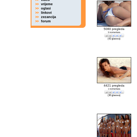
vrijeme
oglasi
linkovi
zezancija
forum
5080 pregleda
5 komentara
(42 glasova)
4421 pregleda
1 komentara
(30 glasova)