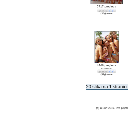
5717 pregleda
(37 glasova)
4446 pregleda
3 komentara
(34 glasova)
20 slika na 1 stranici
(c) WSurf 2010. Sve prijedl