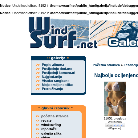
Notice
: Undefined offset: 8192 in
/home/wsurfnet/public_html/galerija/include/debugger
Notice
: Undefined offset: 8192 in
/home/wsurfnet/public_html/galerija/include/debugger
Popis albuma
Početna stranica
>
Zezancij
Posljednje dodano
Posljednji komentari
Najbolje ocijenjen
Najgledanije
Visoko rangirano
Moje omiljene slike
Pretraživanje
početna stranica
11051 pregleda
regate
20 komentara
windsurfing
(82 glasova)
reportaže
galerija slika
video