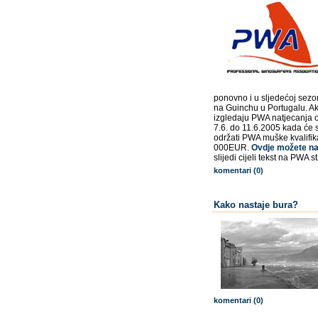
ponovno i u sljedećoj sez
na Guinchu u Portugalu. Ako
izgledaju PWA natjecanja o
7.6. do 11.6.2005 kada će 
održati PWA muške kvalifika
000EUR.
Ovdje možete nać
slijedi cijeli tekst na PWA st
komentari (0)
Kako nastaje bura?
komentari (0)