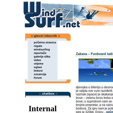
početna stranica
regate
windsurfing
reportaže
Zabava – Funboard ladi
galerija slika
video
vrijeme
oglasi
linkovi
zezancija
forum
djevojka u bikiniju u desno
je valjda sve cure razotkriti
razmak (space) je skakanje.
bove – zelenu bovu treba o
bove; u suprotnom vam se 
brojne prepreke, a na valov
bodova. Za igru vam je pot
igre je 320kb. Enjoy...
opši