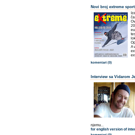
Novi broj extreme spor
Iz
ča
Ov
20
eu
te
lo
Op
A 
ex
ex
komentari (0)
Interview sa Vidarom J
njemu...
for english version of inte
komentari (0)