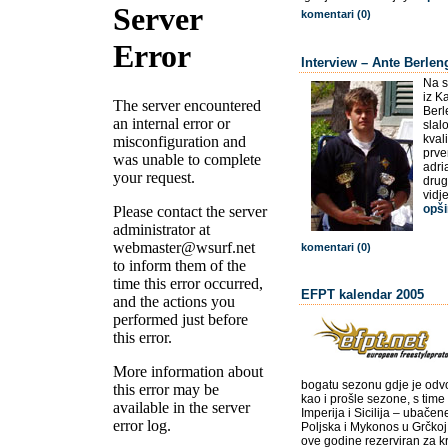
komentari (0)
Interview – Ante Berlen
Na s
iz K
Berl
slal
kval
prve
adri
drug
vidj
opši
komentari (0)
EFPT kalendar 2005
bogatu sezonu gdje je odvo
kao i prošle sezone, s time d
Imperija i Sicilija – ubačen
Poljska i Mykonos u Grčkoj
ove godine rezerviran za k