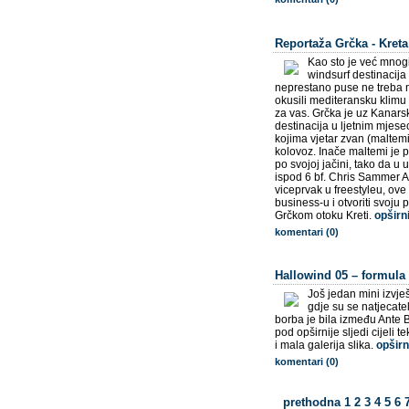
Reportaža Grčka - Kreta
Kao sto je već mnog
windsurf destinacija 
neprestano puse ne treba ni
okusili mediteransku klimu
za vas. Grčka je uz Kanarsk
destinacija u ljetnim mjese
kojima vjetar zvan (maltemi
kolovoz. Inače maltemi je p
po svojoj jačini, tako da 
ispod 6 bf. Chris Sammer A
viceprvak u freestyleu, ove
business-u i otvoriti svoju
Grčkom otoku Kreti.
opširn
komentari (0)
Hallowind 05 – formula (
Još jedan mini izvje
gdje su se natjecatel
borba je bila između Ante 
pod opširnije sljedi cijeli 
i mala galerija slika.
opširn
komentari (0)
prethodna
1
2
3
4
5
6