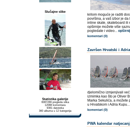
Slučajne slike
krilom moguće je raditi do
površina, a vaš izbor je da l
inline skate, skateboard ili
opširnije možete više sazn
pogledate i video...
opširni
komentari (0)
Završen Hrvatski i Adr
djelomično izmjenjivali ve
izmimka kao što je Oliver Bi
Statistika galerije
Marka Sekulića, a možete p
6087289 pregleda slika
u Hrvatskom i Adria Kupu..
12088 komentara
9361 datoteka
komentari (0)
360 albuma u 12 kategorija
PWA kalendar natjecanj