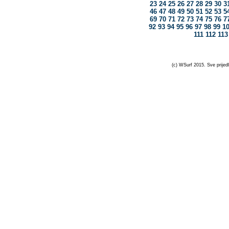
23
24
25
26
27
28
29
30
3
46
47
48
49
50
51
52
53
5
69
70
71
72
73
74
75
76
7
92
93
94
95
96
97
98
99
1
111
112
113
(c) WSurf 2015. Sve prijedl